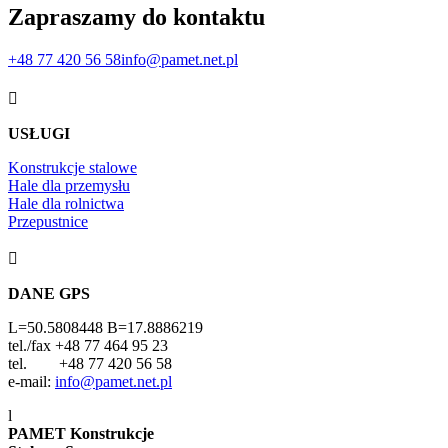
Zapraszamy do kontaktu
+48 77 420 56 58
info@pamet.net.pl

USŁUGI
Konstrukcje stalowe
Hale dla przemysłu
Hale dla rolnictwa
Przepustnice

DANE GPS
L=50.5808448 B=17.8886219
tel./fax +48 77 464 95 23
tel. +48 77 420 56 58
e-mail:
info@pamet.net.pl
l
PAMET Konstrukcje